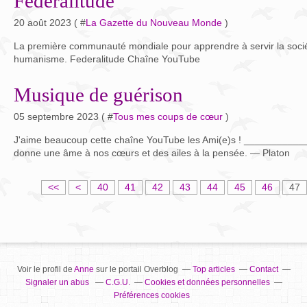
Federalitude
20 août 2023 ( #
La Gazette du Nouveau Monde
)
La première communauté mondiale pour apprendre à servir la socié
humanisme. Federalitude Chaîne YouTube
Musique de guérison
05 septembre 2023 ( #
Tous mes coups de cœur
)
J'aime beaucoup cette chaîne YouTube les Ami(e)s ! __________
donne une âme à nos cœurs et des ailes à la pensée. — Platon
1
2
3
<<
<
40
41
42
43
44
45
46
47
0
0
0
Voir le profil de
Anne
sur le portail Overblog
Top articles
Contact
Signaler un abus
C.G.U.
Cookies et données personnelles
Préférences cookies